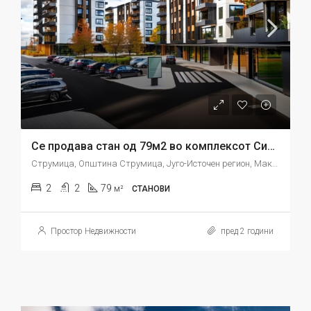
Се продава стан од 79м2 во комплексот Сити Центар во Струмица
Струмица, Општина Струмица, Југо-Источен регион, Македонија
2
2
79
м²
СТАНОВИ
Простор Недвижности
пред 2 години