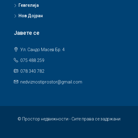
Гевгелија
Нов Дојран
Јавете се
Ул. Сандо Масев Бр. 4
075 488 259
078 340 782
nedviznostiprostor@gmail.com
© Простор недвижности - Сите права се задржани