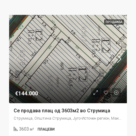
ПРОДАЖБА
€144.000
Се продава плац од 3603м2 во Струмица
Струмица, Општина Струмица, Југо-Источен регион, Македонија
3603
м²
ПЛАЦЕВИ