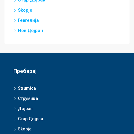
Стар Дојран
Skopje
Гевгелија
Нов Дојран
Пребарај
Strumica
Струмица
Дојран
Стар Дојран
Skopje