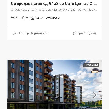
Се продава стан од 94м2 во Сити Центар Струмица
Струмица, Општина Струмица, Југо-Источен регион, Македонија
2
2
94
м²
СТАНОВИ
Простор Недвижности
пред 2 години
ПРОДАЖБА