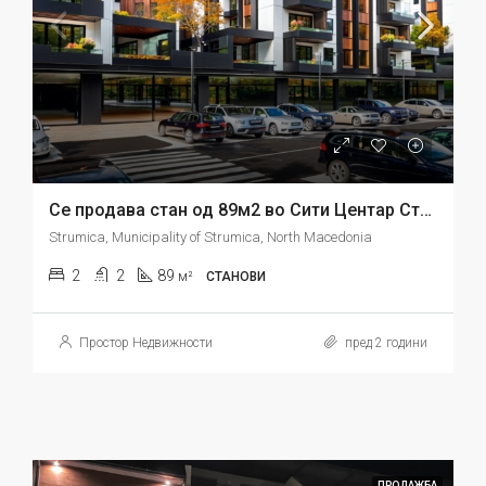
Се продава стан од 89м2 во Сити Центар Струмица
Strumica, Municipality of Strumica, North Macedonia
2
2
89
м²
СТАНОВИ
Простор Недвижности
пред 2 години
ПРОДАЖБА