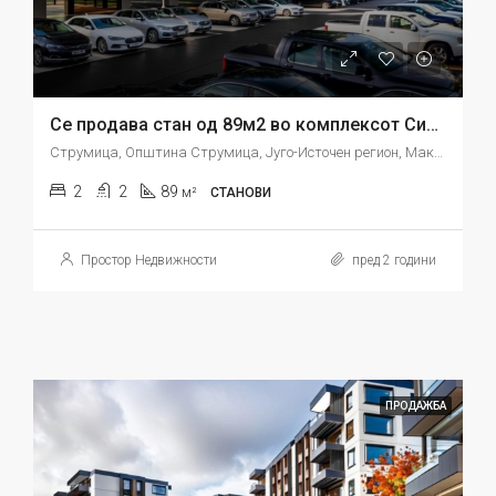
Се продава стан од 89м2 во комплексот Сити Центар Струмица
Струмица, Општина Струмица, Југо-Источен регион, Македонија
2
2
89
м²
СТАНОВИ
Простор Недвижности
пред 2 години
ПРОДАЖБА