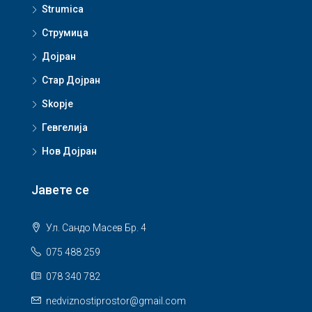
Strumica
Струмица
Дојран
Стар Дојран
Skopje
Гевгелија
Нов Дојран
Јавете се
Ул. Сандо Масев Бр. 4
075 488 259
078 340 782
nedviznostiprostor@gmail.com