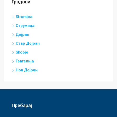
Градови
Strumica
Струмица
Дојран
Стар Дојран
Skopje
Гевгелија
Нов Дојран
Пребарај