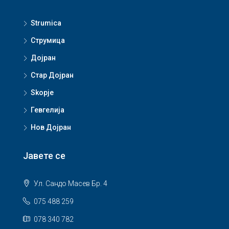
Strumica
Струмица
Дојран
Стар Дојран
Skopje
Гевгелија
Нов Дојран
Јавете се
Ул. Сандо Масев Бр. 4
075 488 259
078 340 782