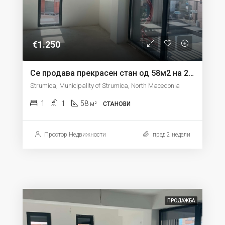
€1.250
Се продава прекрасен стан од 58м2 на 2 кат во Струмица
Strumica, Municipality of Strumica, North Macedonia
1
1
58
м²
СТАНОВИ
Простор Недвижности
пред 2 недели
ПРОДАЖБА