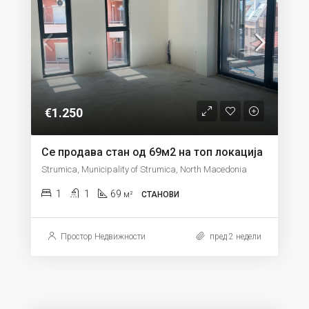
€1.250
Се продава стан од 69м2 на топ локација
Strumica, Municipality of Strumica, North Macedonia
1
1
69
м²
СТАНОВИ
Простор Недвижности
пред 2 недели