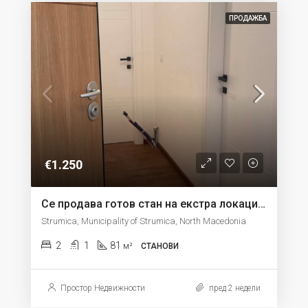
ПРОДАЖБА
€1.250
Се продава готов стан на екстра локација од 81м2 на 3 кат во Струмица
Strumica, Municipality of Strumica, North Macedonia
2
1
81
м²
СТАНОВИ
Простор Недвижности
пред 2 недели