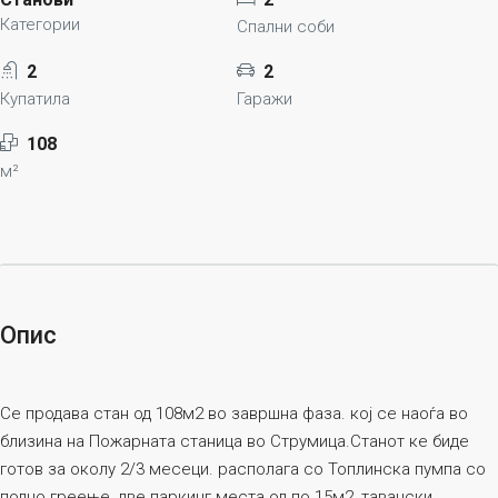
Категории
Спални соби
2
2
Купатила
Гаражи
108
м²
Опис
Се продава стан од 108м2 во завршна фаза. кој се наоѓа во
близина на Пожарната станица во Струмица.Станот ке биде
готов за околу 2/3 месеци. располага со Топлинска пумпа со
подно греење, две паркинг места од по 15м2, тавански