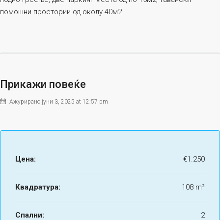
помошни простории од околу 40м2.
Прикажи повеќе
Ажурирано јуни 3, 2025 at 12:57 pm
Цена:
€1.250
Квадратура:
108 m²
Спални:
2