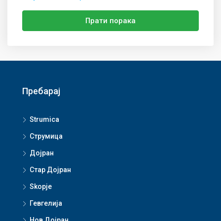
Прати порака
Пребарај
Strumica
Струмица
Дојран
Стар Дојран
Skopje
Гевгелија
Нов Дојран