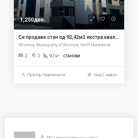
1,250ден.
Се продава стан од 92,42м2 екстра квалитет во Струмица
Strumica, Municipality of Strumica, North Macedonia
2
2
92
м²
СТАНОВИ
Простор Недвижности
пред 2 недели