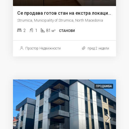
Се продава готов стан на екстра локација од 81м2 на 3 кат во Струмица
Strumica, Municipality of Strumica, North Macedonia
2
1
81
м²
СТАНОВИ
Простор Недвижности
пред 2 недели
ПРОДАЖБА