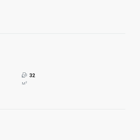
32
м²