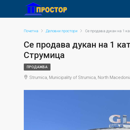
Почетна
Деловни простори
Се продава дукан на 1 к
Се продава дукан на 1 ка
Струмица
ПРОДАЖБА
Strumica, Municipality of Strumica, North Macedoni