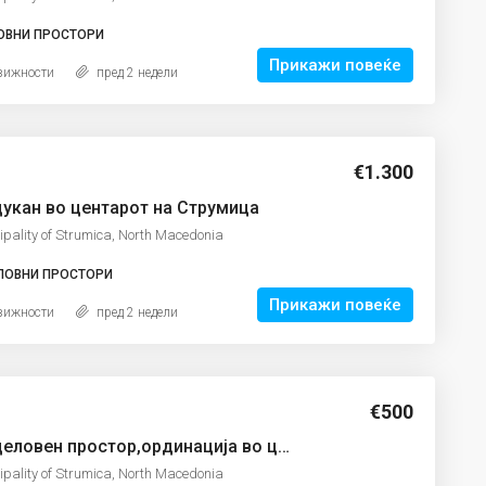
ОВНИ ПРОСТОРИ
Прикажи повеќе
вижности
пред 2 недели
€1.300
дукан во центарот на Струмица
ipality of Strumica, North Macedonia
ЛОВНИ ПРОСТОРИ
Прикажи повеќе
вижности
пред 2 недели
€500
Се издава деловен простор,ординација во центарот на Струмица
ipality of Strumica, North Macedonia