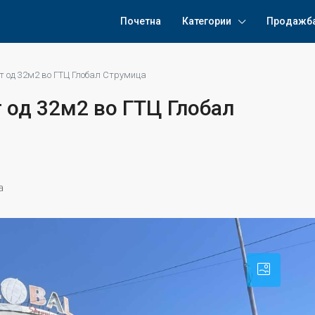
Почетна
Категории
Продажб
ат од 32м2 во ГТЦ Глобал Струмица
т од 32м2 во ГТЦ Глобал
a