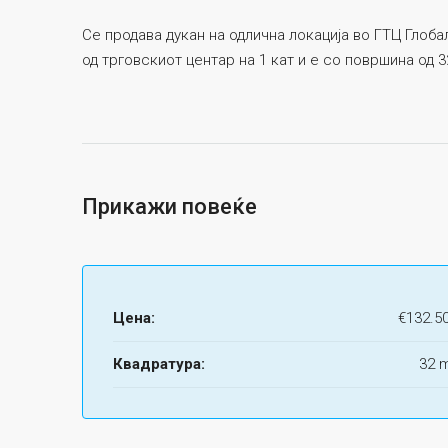
Се продава дукан на одлична локација во ГТЦ Глоб
од трговскиот центар на 1 кат и е со површина од 3
Прикажи повеќе
Цена:
€132.5
Квадратура:
32 