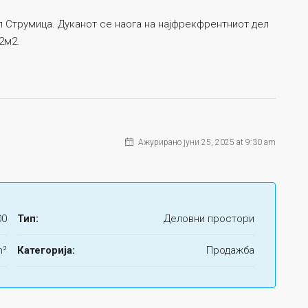
ал Струмица. Дуканот се наога на најфрекфрентниот дел
2м2.
Ажурирано јуни 25, 2025 at 9:30 am
00
Тип:
Деловни простори
m²
Категорија:
Продажба