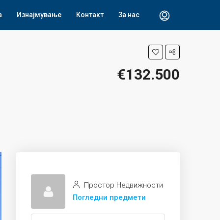
а
Изнајмување
Контакт
За нас
€132.500
Простор Недвижности
Погледни предмети