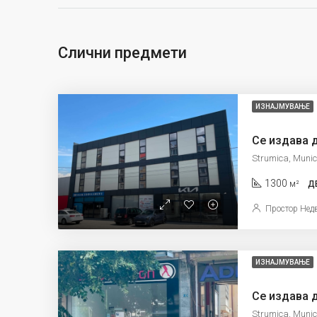
Слични предмети
ИЗНАЈМУВАЊЕ
Strumica, Munic
1300
м²
Д
Простор Нед
ИЗНАЈМУВАЊЕ
Strumica, Munic