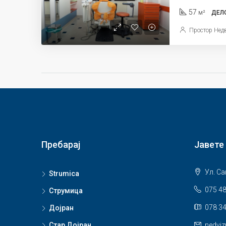
57
м²
ДЕЛ
Простор Нед
Пребарај
Јавете
Ул. Са
Strumica
075 4
Струмица
078 34
Дојран
Стар Дојран
nedvi