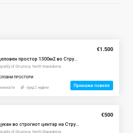
€1.500
Се издава деловен простор 1300м2 во Струмица
ipality of Strumica, North Macedonia
ЕЛОВНИ ПРОСТОРИ
Прикажи повеќе
вижности
пред 2 недели
€500
Се издава дукан во строгиот центар на Струмица
ipality of Strumica, North Macedonia