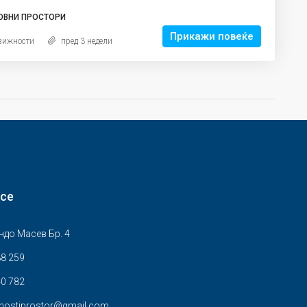
ОВНИ ПРОСТОРИ
Прикажи повеќе
вижности
пред 3 недели
 се
ндо Масев Бр. 4
88 259
0 782
znostiprostor@gmail.com