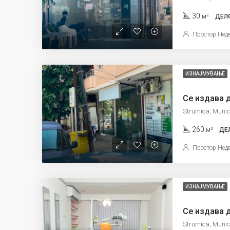
30
м²
ДЕЛ
Простор Нед
ИЗНАЈМУВАЊЕ
Се издава 
Strumica, Munic
260
м²
ДЕ
Простор Нед
ИЗНАЈМУВАЊЕ
Strumica, Munic