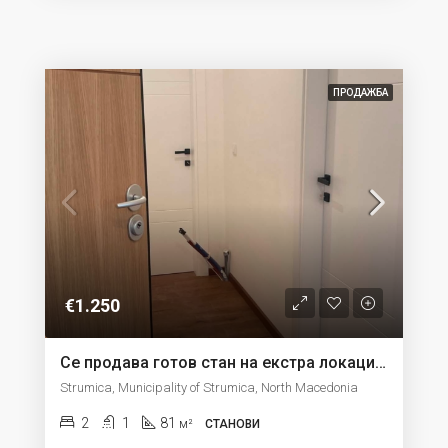
ПРОДАЖБА
€1.250
Се продава готов стан на екстра локација од 81м2 на 3 кат во Струмица
Strumica, Municipality of Strumica, North Macedonia
2
1
81
м²
СТАНОВИ