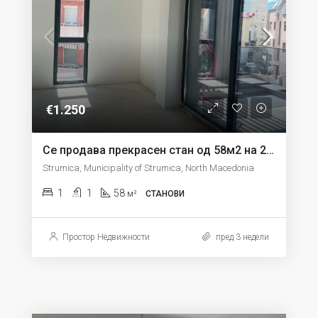
€1.250
Се продава прекрасен стан од 58м2 на 2 кат во Струмица
Strumica, Municipality of Strumica, North Macedonia
1
1
58
м²
СТАНОВИ
Простор Недвижности
пред 3 недели