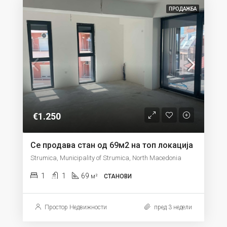
ПРОДАЖБА
€1.250
Се продава стан од 69м2 на топ локација
Strumica, Municipality of Strumica, North Macedonia
1
1
69
м²
СТАНОВИ
Простор Недвижности
пред 3 недели