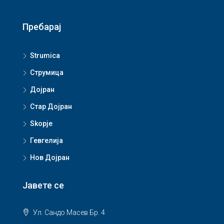
Пребарај
Strumica
Струмица
Дојран
Стар Дојран
Skopje
Гевгелија
Нов Дојран
Јавете се
Ул. Сандо Масев Бр. 4