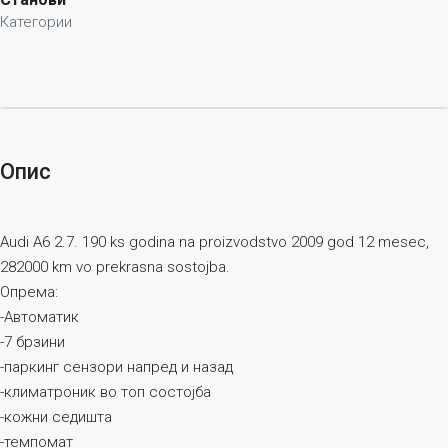
Категории
Опис
Audi А6 2.7. 190 ks godina na proizvodstvo 2009 god 12 mesec,
282000 km vo prekrasna sostojba.
Опрема:
-Автоматик
-7 брзини
-паркинг сензори напред и назад
-климатроник во топ состојба
-кожни седишта
-темпомат