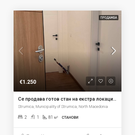
ПРОДАЖБА
€1.250
Се продава готов стан на екстра локација од 81м2 на 3 кат во Струмица
Strumica, Municipality of Strumica, North Macedonia
2
1
81
м²
СТАНОВИ