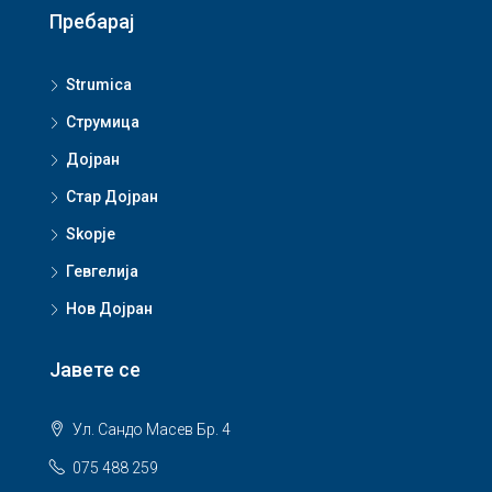
Пребарај
Strumica
Струмица
Дојран
Стар Дојран
Skopje
Гевгелија
Нов Дојран
Јавете се
Ул. Сандо Масев Бр. 4
075 488 259