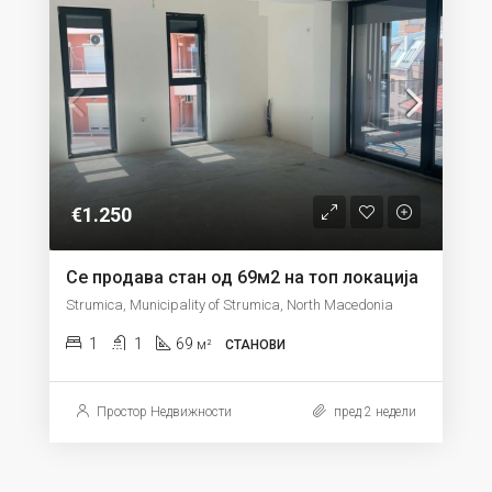
€1.250
Се продава стан од 69м2 на топ локација
Strumica, Municipality of Strumica, North Macedonia
1
1
69
м²
СТАНОВИ
Простор Недвижности
пред 2 недели