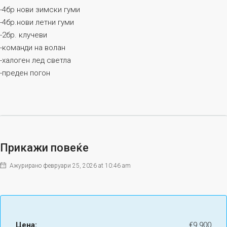
-4бр нови зимски гуми
-4бр.нови летни гуми
-2бр. клучеви
-команди на волан
-халоген лед светла
-преден погон
Прикажи повеќе
Ажурирано февруари 25, 2026 at 10:46 am
Цена:
€9.900