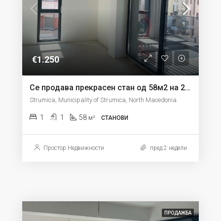
€1.250
Се продава прекрасен стан од 58м2 на 2 кат во Струмица
Strumica, Municipality of Strumica, North Macedonia
1
1
58
м²
СТАНОВИ
Простор Недвижности
пред 2 недели
ПРОДАЖБА