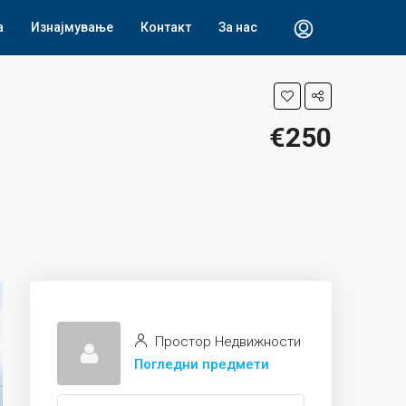
а
Изнајмување
Контакт
За нас
€250
Простор Недвижности
Погледни предмети