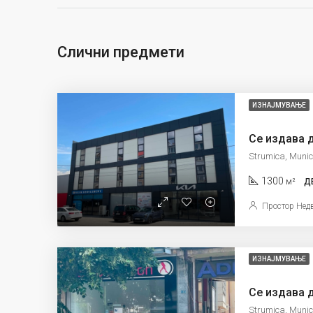
Слични предмети
ИЗНАЈМУВАЊЕ
Strumica, Munic
1300
м²
Д
Простор Нед
ИЗНАЈМУВАЊЕ
Strumica, Munic