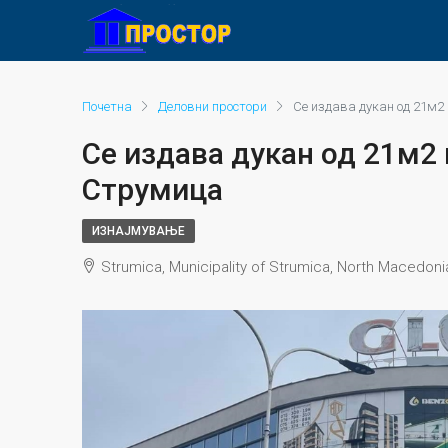
Почетна
Деловни простори
Се издава дукан од 21м2
Се издава дукан од 21м2 
Струмица
ИЗНАЈМУВАЊЕ
Strumica, Municipality of Strumica, North Macedoni