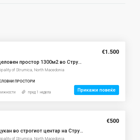
€1.500
Се издава деловен простор 1300м2 во Струмица
ipality of Strumica, North Macedonia
ЕЛОВНИ ПРОСТОРИ
Прикажи повеќе
вижности
пред 1 недела
€500
Се издава дукан во строгиот центар на Струмица
ipality of Strumica, North Macedonia