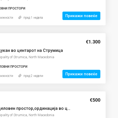
ОВНИ ПРОСТОРИ
Прикажи повеќе
вижности
пред 1 недела
€1.300
дукан во центарот на Струмица
ipality of Strumica, North Macedonia
ЛОВНИ ПРОСТОРИ
Прикажи повеќе
вижности
пред 2 недели
€500
Се издава деловен простор,ординација во центарот на Струмица
ipality of Strumica, North Macedonia