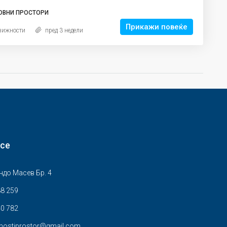
ОВНИ ПРОСТОРИ
Прикажи повеќе
вижности
пред 3 недели
 се
ндо Масев Бр. 4
88 259
0 782
znostiprostor@gmail.com