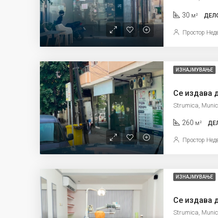
30
м²
ДЕЛ
Простор Нед
ИЗНАЈМУВАЊЕ
Се издава 
Strumica, Munic
260
м²
ДЕ
Простор Нед
ИЗНАЈМУВАЊЕ
Strumica, Munic