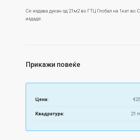
Се издава дукан од 21м2 во ГТЦ Глобал на 1кат во
издаде.
Прикажи повеќе
Цена:
€2
Квадратура:
21 