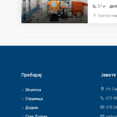
57
м²
ДЕЛ
Простор Нед
Пребарај
Јавете
Ул. Са
Strumica
075 4
Струмица
078 34
Дојран
Стар Дојран
nedvi