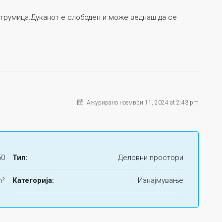
 Струмица.Дуканот е слободен и може веднаш да се
Ажурирано ноември 11, 2024 at 2:43 pm
50
Тип:
Деловни простори
m²
Категорија:
Изнајмување