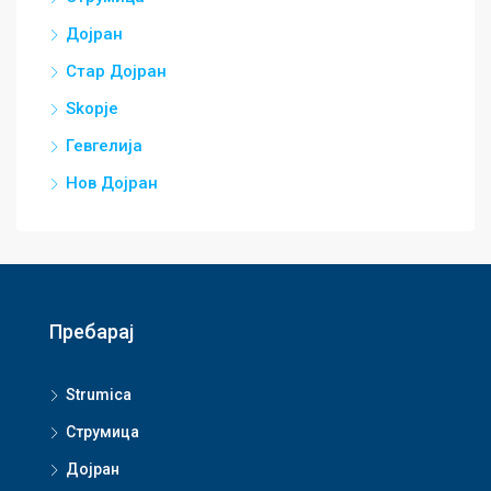
Дојран
Стар Дојран
Skopje
Гевгелија
Нов Дојран
Пребарај
Strumica
Струмица
Дојран