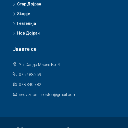
Стар Дојран
Skopje
Гевгелија
Нов Дојран
Јавете се
Ул. Сандо Масев Бр. 4
075 488 259
078 340 782
nedviznostiprostor@gmail.com