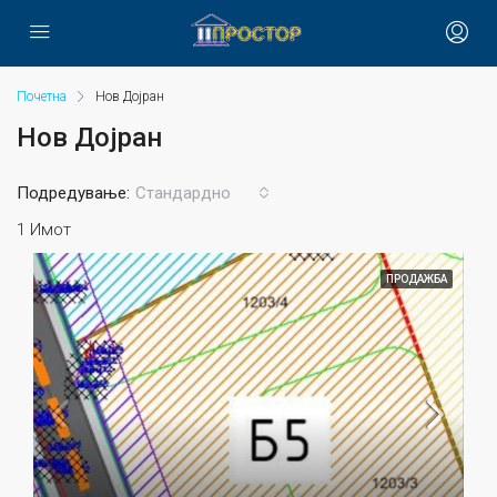
Почетна
Нов Дојран
Нов Дојран
Подредување:
Стандардно
1 Имот
ПРОДАЖБА